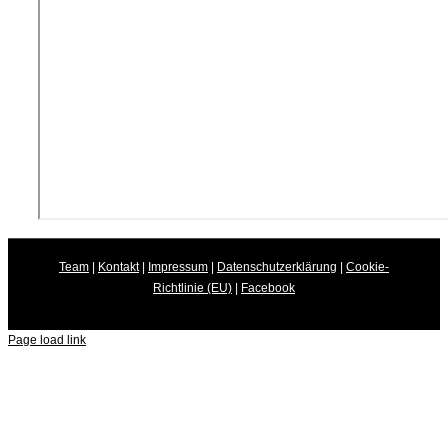
Team
|
Kontakt
|
Impressum
|
Datenschutzerklärung
|
Cookie-
Richtlinie (EU)
|
Facebook
Page load link