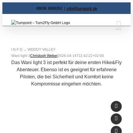
Zum
08036 9088261
|
info@turnpoint.de
Inhalt
springen
I N F O → WOODY VALLEY
Wani light 3
Christoph Weber
2026-04-14T11:42:22+02:00
Das Wani light 3 ist perfekt für deine ersten Hike&Fly
Abenteuer. Ebenso ist es geeignet für erfahrene
Piloten, die bei Sicherheit und Komfort keine
Kompromisse eingehen möchten.